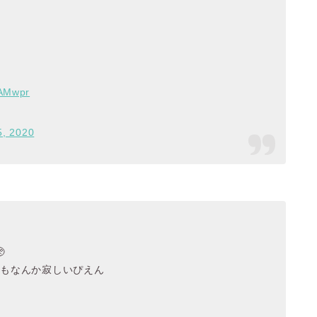
cAMwpr
5, 2020

りもなんか寂しいぴえん