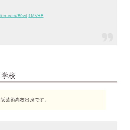
witter.com/B0wIj1MVHE
じ学校
大阪芸術高校出身です。