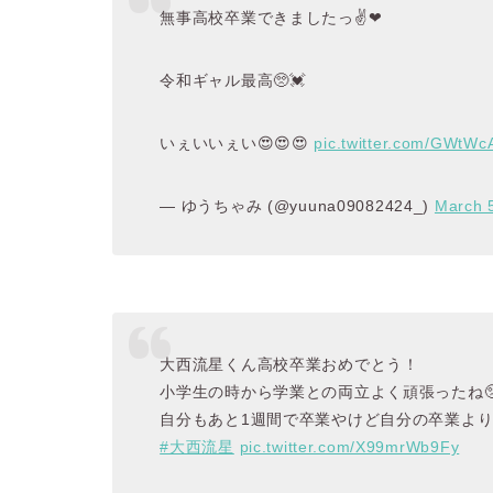
無事高校卒業できましたっ✌️❤
令和ギャル最高🥺💓
いぇいいぇい😍😍😍
pic.twitter.com/GWtW
— ゆうちゃみ (@yuuna09082424_)
March 
大西流星くん高校卒業おめでとう！
小学生の時から学業との両立よく頑張ったね
自分もあと1週間で卒業やけど自分の卒業よ
#大西流星
pic.twitter.com/X99mrWb9Fy