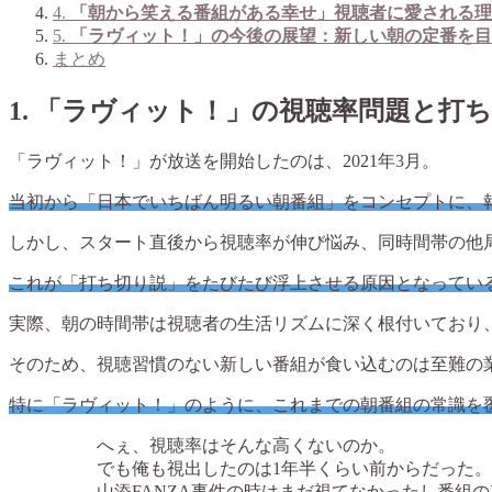
4.
「朝から笑える番組がある幸せ」視聴者に愛される理
5.
「ラヴィット！」の今後の展望：新しい朝の定番を目
まとめ
1.
「ラヴィット！」の視聴率問題と打ち
「ラヴィット！」が放送を開始したのは、2021年3月。
当初から「日本でいちばん明るい朝番組」をコンセプトに、
しかし、スタート直後から視聴率が伸び悩み、同時間帯の他
これが「打ち切り説」をたびたび浮上させる原因となってい
実際、朝の時間帯は視聴者の生活リズムに深く根付いており
そのため、視聴習慣のない新しい番組が食い込むのは至難の
特に「ラヴィット！」のように、これまでの朝番組の常識を
へぇ、視聴率はそんな高くないのか。
でも俺も視出したのは1年半くらい前からだった。
山添FANZA事件の時はまだ視てなかったし番組