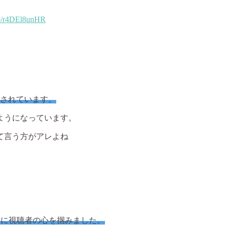
.co/r4DEl8unHR
目されています。
ようになっています。
て言う方がアレよね
々に視聴者の心を掴みました。