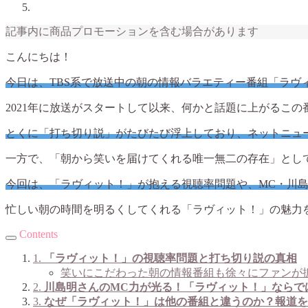
記事内に商品プロモーションを含む場合があります
こんにちは！
今日は、TBS系で放送中の朝の情報バラエティー番組「ラヴ
2021年に放送がスタートして以来、何かと話題に上がるこの
とくに「打ち切り説」がたびたび浮上しており、ネットニュー
一方で、「朝から笑いを届けてくれる唯一無二の存在」とし
今回は、「ラヴィット！」が抱える視聴率問題や、MC・川
忙しい朝の時間を明るくしてくれる「ラヴィット！」の魅力
Contents
1.
「ラヴィット！」の視聴率問題と打ち切り説の真相
笑いにこだわった朝の情報番組も徐々にファンが
2.
川島明さんのMC力が光る！「ラヴィット！」ならで
3.
なぜ「ラヴィット！」は他の番組と違うのか？報道を