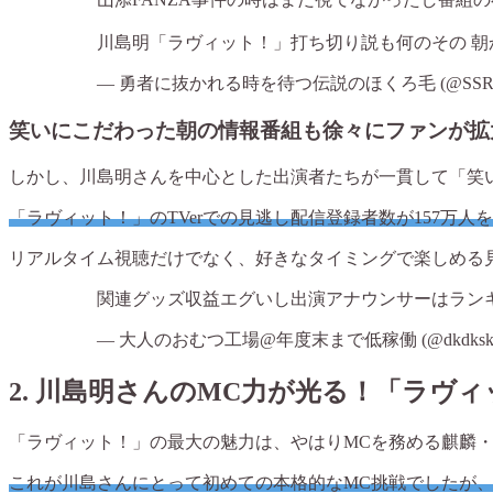
川島明「ラヴィット！」打ち切り説も何のその 
— 勇者に抜かれる時を待つ伝説のほくろ毛 (@SSR_oit
笑いにこだわった朝の情報番組も徐々にファンが拡
しかし、川島明さんを中心とした出演者たちが一貫して「笑
「ラヴィット！」のTVerでの見逃し配信登録者数が157万
リアルタイム視聴だけでなく、好きなタイミングで楽しめる
関連グッズ収益エグいし出演アナウンサーはラン
— 大人のおむつ工場@年度末まで低稼働 (@dkdksksip
2.
川島明さんのMC力が光る！「ラヴィ
「ラヴィット！」の最大の魅力は、やはりMCを務める麒麟
これが川島さんにとって初めての本格的なMC挑戦でしたが