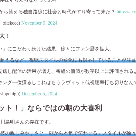
朝から笑える独自路線に社会と時代がすり寄って来た？
https://t
ekeee)
November 9, 2024
大！
い」にこだわり続けた結果、徐々にファン層を拡大。
人を超えるなど、視聴スタイルの変化にも対応していることが注
見逃し配信の活用が増え、番組の価値が数字以上に評価される
キング一位獲るしこれはもうラヴィット低視聴率打ち切りなん
pehigh)
December 5, 2024
ット！」ならではの朝の大喜利
・川島明さんの存在です。
、彼の親しみやすさと「朝から本気で笑わせる」スタイルが徐