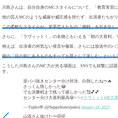
川島さんは、自分自身のMCスタイルについて、「教育実習
他の芸人MCのような威厳や威圧感を持たず、出演者たちが
この柔軟なスタイルが、若手芸人たちの「挑戦」を引き出し
さらに、「ラヴィット！」の名物ともいえる「朝の大喜利」
例えば、出演者の何気ない発言や服装、さらには放送中のハ
彼の「目の前にあるものをすべてお題として楽しむ」という
こうした川島さんのMC力が光る場面は、SNSでも頻繁に話
す。
逆ババ抜きセンター分け対決、白熱したね〜🔥
さっくん惜しかった😂
でも決勝戦まで残って嬉しかった🥰💕💕
センター分け大喜利最高😆✨✨
#ラヴィット
#佐久
— Fujiko🌸 (@happyhoneypuko)
January 14, 2025
山添さん抜けた〜🤣🤣