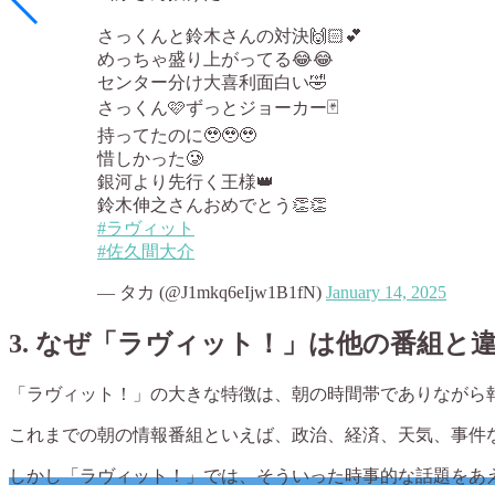
さっくんと鈴木さんの対決🙌🏻💕
めっちゃ盛り上がってる😂😂
センター分け大喜利面白い🤣
さっくん🩷ずっとジョーカー🃏
持ってたのに🥹🥹🥹
惜しかった🥲
銀河より先行く王様👑
鈴木伸之さんおめでとう👏👏
#ラヴィット
#佐久間大介
— タカ (@J1mkq6eIjw1B1fN)
January 14, 2025
3.
なぜ「ラヴィット！」は他の番組と
「ラヴィット！」の大きな特徴は、朝の時間帯でありながら
これまでの朝の情報番組といえば、政治、経済、天気、事件
しかし「ラヴィット！」では、そういった時事的な話題をあ