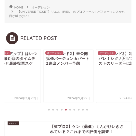
HOME
オーデション
【UNIVERSE TICKET】リエル（RIEL）のプロフィール！パフォーマンスから
目が離せない！
RELATED POST
アイランド2】未公開
デション
【アイランド2】2話ネタ
オーデション
【ダークアイドル】
オーデション
張バージョン＆パート
バレ！シグナルソングテ
まゆ(欅坂46幻の1期
進出メンバー予想
ストのリーダーは誰？
の活動まとめ！プロ..
2024年5月29日
2024年4月26日
2024年3
【虹プロ2】ケン（蘇健）くんがひいきさ
れている？これまでの評価を調査！