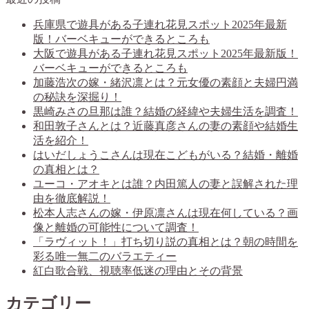
兵庫県で遊具がある子連れ花見スポット2025年最新
版！バーベキューができるところも
大阪で遊具がある子連れ花見スポット2025年最新版！
バーベキューができるところも
加藤浩次の嫁・緒沢凛とは？元女優の素顔と夫婦円満
の秘訣を深掘り！
黒崎みさの旦那は誰？結婚の経緯や夫婦生活を調査！
和田敦子さんとは？近藤真彦さんの妻の素顔や結婚生
活を紹介！
はいだしょうこさんは現在こどもがいる？結婚・離婚
の真相とは？
ユーコ・アオキとは誰？内田篤人の妻と誤解された理
由を徹底解説！
松本人志さんの嫁・伊原凛さんは現在何している？画
像と離婚の可能性について調査！
「ラヴィット！」打ち切り説の真相とは？朝の時間を
彩る唯一無二のバラエティー
紅白歌合戦、視聴率低迷の理由とその背景
カテゴリー