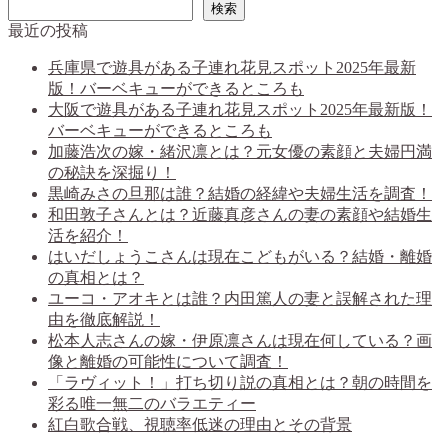
検索
最近の投稿
兵庫県で遊具がある子連れ花見スポット2025年最新
版！バーベキューができるところも
大阪で遊具がある子連れ花見スポット2025年最新版！
バーベキューができるところも
加藤浩次の嫁・緒沢凛とは？元女優の素顔と夫婦円満
の秘訣を深掘り！
黒崎みさの旦那は誰？結婚の経緯や夫婦生活を調査！
和田敦子さんとは？近藤真彦さんの妻の素顔や結婚生
活を紹介！
はいだしょうこさんは現在こどもがいる？結婚・離婚
の真相とは？
ユーコ・アオキとは誰？内田篤人の妻と誤解された理
由を徹底解説！
松本人志さんの嫁・伊原凛さんは現在何している？画
像と離婚の可能性について調査！
「ラヴィット！」打ち切り説の真相とは？朝の時間を
彩る唯一無二のバラエティー
紅白歌合戦、視聴率低迷の理由とその背景