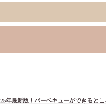
025年最新版！バーベキューができるとこ