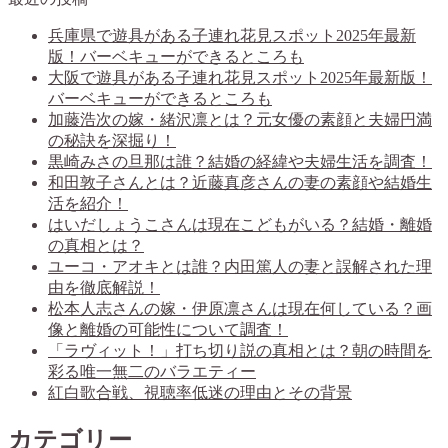
兵庫県で遊具がある子連れ花見スポット2025年最新
版！バーベキューができるところも
大阪で遊具がある子連れ花見スポット2025年最新版！
バーベキューができるところも
加藤浩次の嫁・緒沢凛とは？元女優の素顔と夫婦円満
の秘訣を深掘り！
黒崎みさの旦那は誰？結婚の経緯や夫婦生活を調査！
和田敦子さんとは？近藤真彦さんの妻の素顔や結婚生
活を紹介！
はいだしょうこさんは現在こどもがいる？結婚・離婚
の真相とは？
ユーコ・アオキとは誰？内田篤人の妻と誤解された理
由を徹底解説！
松本人志さんの嫁・伊原凛さんは現在何している？画
像と離婚の可能性について調査！
「ラヴィット！」打ち切り説の真相とは？朝の時間を
彩る唯一無二のバラエティー
紅白歌合戦、視聴率低迷の理由とその背景
カテゴリー