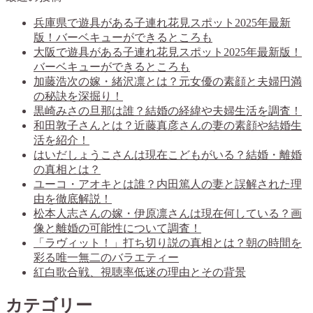
兵庫県で遊具がある子連れ花見スポット2025年最新
版！バーベキューができるところも
大阪で遊具がある子連れ花見スポット2025年最新版！
バーベキューができるところも
加藤浩次の嫁・緒沢凛とは？元女優の素顔と夫婦円満
の秘訣を深掘り！
黒崎みさの旦那は誰？結婚の経緯や夫婦生活を調査！
和田敦子さんとは？近藤真彦さんの妻の素顔や結婚生
活を紹介！
はいだしょうこさんは現在こどもがいる？結婚・離婚
の真相とは？
ユーコ・アオキとは誰？内田篤人の妻と誤解された理
由を徹底解説！
松本人志さんの嫁・伊原凛さんは現在何している？画
像と離婚の可能性について調査！
「ラヴィット！」打ち切り説の真相とは？朝の時間を
彩る唯一無二のバラエティー
紅白歌合戦、視聴率低迷の理由とその背景
カテゴリー