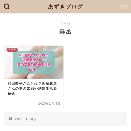
あずきブログ
― TAG ―
轟丞
J-POP
和田敦子さんとは？近藤真彦
さんの妻の素顔や結婚生活を
紹介！
2025年2月11日
HOME
轟丞