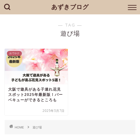
あずきブログ
― TAG ―
遊び場
おでかけ
大阪で遊具がある子連れ花見
スポット2025年最新版！バー
ベキューができるところも
2025年3月7日
HOME
遊び場