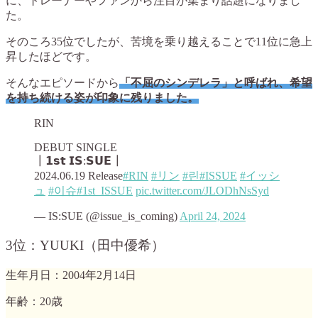
に、トレーナーやファンから注目が集まり話題になりまし
た。
そのころ35位でしたが、苦境を乗り越えることで11位に急上
昇したほどです。
そんなエピソードから
「不屈のシンデレラ」と呼ばれ、希望
を持ち続ける姿が印象に残りました。
RIN
DEBUT SINGLE
┃𝟭𝘀𝘁 𝗜𝗦:𝗦𝗨𝗘┃
2024.06.19 Release
#RIN
#リン
#린
#ISSUE
#イッシ
ュ
#이슈
#1st_ISSUE
pic.twitter.com/JLODhNsSyd
— IS:SUE (@issue_is_coming)
April 24, 2024
3位：YUUKI（田中優希）
生年月日：2004年2月14日
年齢：20歳