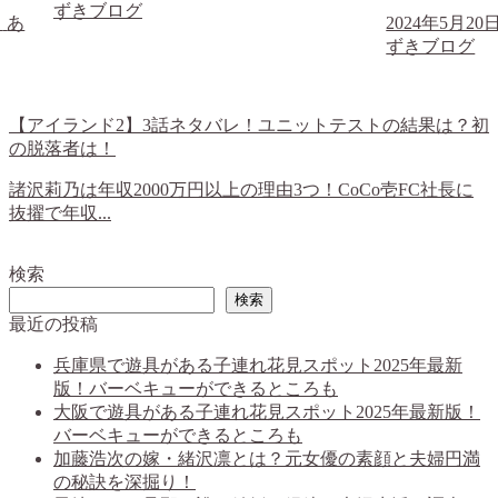
2024年5月20日
あ
ずきブログ
【アイランド2】3話ネタバレ！ユニットテストの結果は？初
の脱落者は！
諸沢莉乃は年収2000万円以上の理由3つ！CoCo壱FC社長に
抜擢で年収...
検索
検索
最近の投稿
兵庫県で遊具がある子連れ花見スポット2025年最新
版！バーベキューができるところも
大阪で遊具がある子連れ花見スポット2025年最新版！
バーベキューができるところも
加藤浩次の嫁・緒沢凛とは？元女優の素顔と夫婦円満
の秘訣を深掘り！