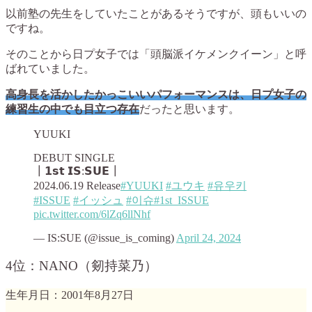
以前塾の先生をしていたことがあるそうですが、頭もいいの
ですね。
そのことから日プ女子では「頭脳派イケメンクイーン」と呼
ばれていました。
高身長を活かしたかっこいいパフォーマンスは、日プ女子の
練習生の中でも目立つ存在
だったと思います。
YUUKI
DEBUT SINGLE
┃𝟭𝘀𝘁 𝗜𝗦:𝗦𝗨𝗘┃
2024.06.19 Release
#YUUKI
#ユウキ
#유우키
#ISSUE
#イッシュ
#이슈
#1st_ISSUE
pic.twitter.com/6lZq6llNhf
— IS:SUE (@issue_is_coming)
April 24, 2024
4位：NANO（剱持菜乃）
生年月日：2001年8月27日