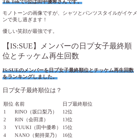
Tik Tokで1位は田中優希さんです。
モノトーンの画像ですが、シャツとパンツスタイルがイケメ
ンで美し過ぎます！
優しい笑顔が最強です。
【IS:SUE】メンバーの日プ女子最終順
位とチッケム再生回数
IS:SUEのメンバーを日プ女子最終順位とチッケム再生回数
をランキングしました。
日プ女子最終順位は？
順位
名前
日プ最終順位
1
RINO（坂口梨乃）
12位
2
RIN（会田凛）
13位
3
YUUKI（田中優希）
15位
4
NANO（剱持菜乃）
16位