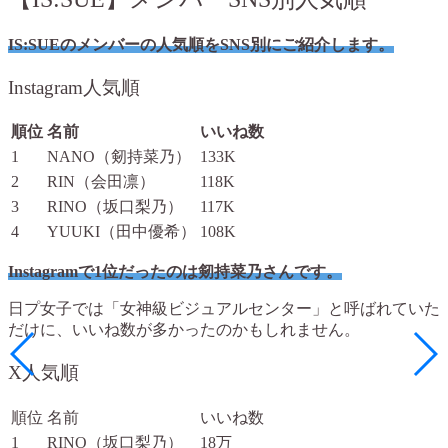
IS:SUEのメンバーの人気順をSNS別にご紹介します。
Instagram人気順
順位
名前
いいね数
1
NANO（剱持菜乃）
133K
2
RIN（会田凛）
118K
3
RINO（坂口梨乃）
117K
4
YUUKI（田中優希）
108K
Instagramで1位だったのは剱持菜乃さんです。
日プ女子では「女神級ビジュアルセンター」と呼ばれていた
だけに、いいね数が多かったのかもしれません。
X人気順
順位
名前
いいね数
1
RINO（坂口梨乃）
18万