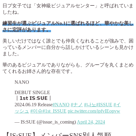
日プ女子では「女神級ビジュアルセンター」と呼ばれていま
したね。
練習生が選ぶビジュアルNo.1に選ばれるほど、華やかな美し
さに定評があります。
美しいだけではなく誰とでも仲良くなれることが強みで、困
っているメンバーに自分から話しかけているシーンも見かけ
ました。
華のあるビジュアルでありながらも、グループを丸くまとめ
てくれるお姉さん的な存在です。
NANO
DEBUT SINGLE
┃𝟭𝘀𝘁 𝗜𝗦:𝗦𝗨𝗘┃
2024.06.19 Release
#NANO
#ナノ
#나노
#ISSUE
#イ
ッシュ
#이슈
#1st_ISSUE
pic.twitter.com/ipfvIEopvw
— IS:SUE (@issue_is_coming)
April 24, 2024
【IS:SUE】メンバーSNS別人気順