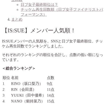
日プ女子最終順位は？
チッケム再生回数順（日プ女子ファイナリストパ
フォーマンス）
まとめ
【IS:SUE】メンバー人気順！
IS:SUEメンバーの人気順を、SNSと日プ女子最終順位、チッ
ケム再生回数でランキングしました。
それぞれのランキングの順位を合計し、点数の低い順になっ
ています。
＜総合ランキング＞
順位
名前
点数
1
RINO（坂口梨乃）
9点
2
RIN（会田凛）
11点
3
YUUKI（田中優希）
14点
4
NANO（剱持菜乃）
15点