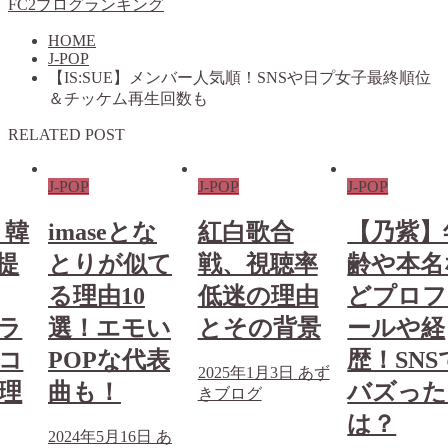
FC2ブログランキング
HOME
J-POP
【IS:SUE】メンバー人気順！SNSや日プ女子最終順位
＆チッケム再生回数も
RELATED POST
J-POP
J-POP
J-POP
な
紅白歌合
【乃紫】年
【imase
て
戦、視聴率
齢や本名な
ズった理
低迷の理由
どプロフィ
3選！ど
い
とその背景
ールや経
な楽曲が
表
歴！SNSで
るの？
2025年1月3日
あず
バズった曲
きブログ
2024年5月14
は？
ずきブログ
日
あ