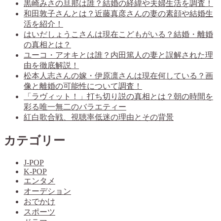
黒崎みさの旦那は誰？結婚の経緯や夫婦生活を調査！
和田敦子さんとは？近藤真彦さんの妻の素顔や結婚生
活を紹介！
はいだしょうこさんは現在こどもがいる？結婚・離婚
の真相とは？
ユーコ・アオキとは誰？内田篤人の妻と誤解された理
由を徹底解説！
松本人志さんの嫁・伊原凛さんは現在何している？画
像と離婚の可能性について調査！
「ラヴィット！」打ち切り説の真相とは？朝の時間を
彩る唯一無二のバラエティー
紅白歌合戦、視聴率低迷の理由とその背景
カテゴリー
J-POP
K-POP
エンタメ
オーデション
おでかけ
スポーツ