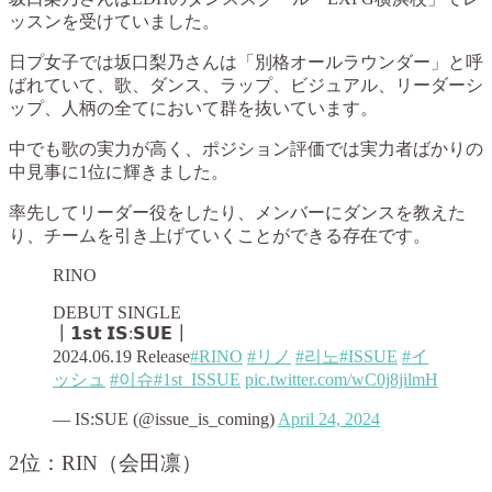
ッスンを受けていました。
日プ女子では坂口梨乃さんは「別格オールラウンダー」と呼
ばれていて、歌、ダンス、ラップ、ビジュアル、リーダーシ
ップ、人柄の全てにおいて群を抜いています。
中でも歌の実力が高く、ポジション評価では実力者ばかりの
中見事に1位に輝きました。
率先してリーダー役をしたり、メンバーにダンスを教えた
り、チームを引き上げていくことができる存在です。
RINO
DEBUT SINGLE
┃𝟭𝘀𝘁 𝗜𝗦:𝗦𝗨𝗘┃
2024.06.19 Release
#RINO
#リノ
#리노
#ISSUE
#イ
ッシュ
#이슈
#1st_ISSUE
pic.twitter.com/wC0j8jilmH
— IS:SUE (@issue_is_coming)
April 24, 2024
2位：RIN（会田凛）