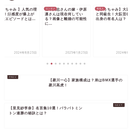
ゆうちゃみ 】人気の理
人
松本人志さんの嫁・伊原
エンタメ
【ゆうちゃみ】大西
有名人
7選！好感度が爆上が
凛さんは現在何してい
と同級生！大阪芸術
したエピソードとは...
る？画像と離婚の可能性
出身の有名人は？
に...
2024年8月23日
2025年1月23日
2024年8月
【菱川一心】家族構成は？弟はBMX選手の
菱川高虎！
【里見紗李奈】名言集10選！パラバトミン
トン連勝の秘訣とは？