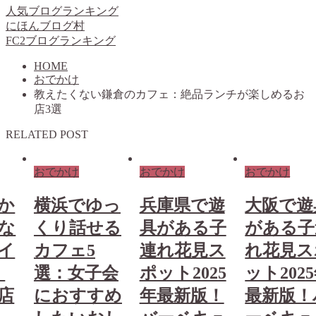
人気ブログランキング
にほんブログ村
FC2ブログランキング
HOME
おでかけ
教えたくない鎌倉のカフェ：絶品ランチが楽しめるお
店3選
RELATED POST
おでかけ
おでかけ
おでかけ
か
横浜でゆっ
兵庫県で遊
大阪で遊
な
くり話せる
具がある子
がある子
イ
カフェ5
連れ花見ス
れ花見ス
！
選：女子会
ポット2025
ット202
店
におすすめ
年最新版！
最新版！