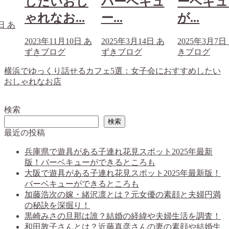
したいおし
バーベキュ
ーベキュ
ゃれなお...
ー...
が...
4日
あ
2023年11月10日
あ
2025年3月14日
あ
2025年3月7日
ずきブログ
ずきブログ
きブログ
横浜でゆっくり話せるカフェ5選：女子会におすすめしたい
おしゃれなお店
検索
検索
最近の投稿
兵庫県で遊具がある子連れ花見スポット2025年最新
版！バーベキューができるところも
大阪で遊具がある子連れ花見スポット2025年最新版！
バーベキューができるところも
加藤浩次の嫁・緒沢凛とは？元女優の素顔と夫婦円満
の秘訣を深掘り！
黒崎みさの旦那は誰？結婚の経緯や夫婦生活を調査！
和田敦子さんとは？近藤真彦さんの妻の素顔や結婚生