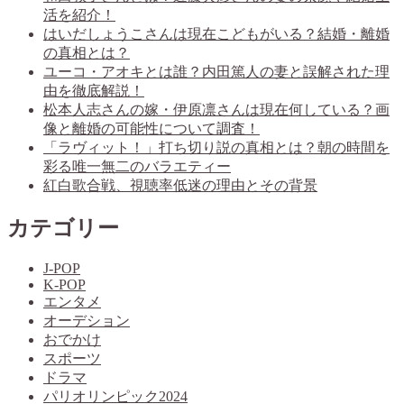
活を紹介！
はいだしょうこさんは現在こどもがいる？結婚・離婚
の真相とは？
ユーコ・アオキとは誰？内田篤人の妻と誤解された理
由を徹底解説！
松本人志さんの嫁・伊原凛さんは現在何している？画
像と離婚の可能性について調査！
「ラヴィット！」打ち切り説の真相とは？朝の時間を
彩る唯一無二のバラエティー
紅白歌合戦、視聴率低迷の理由とその背景
カテゴリー
J-POP
K-POP
エンタメ
オーデション
おでかけ
スポーツ
ドラマ
パリオリンピック2024