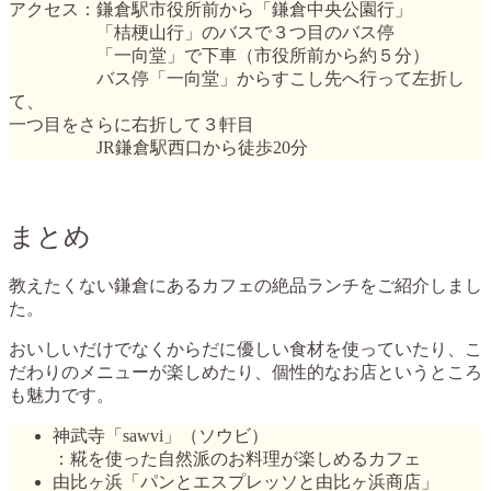
アクセス：鎌倉駅市役所前から「鎌倉中央公園行」
「桔梗山行」のバスで３つ目のバス停
「一向堂」で下車（市役所前から約５分）
バス停「一向堂」からすこし先へ行って左折し
て、
一つ目をさらに右折して３軒目
JR鎌倉駅西口から徒歩20分
まとめ
教えたくない鎌倉にあるカフェの絶品ランチをご紹介しまし
た。
おいしいだけでなくからだに優しい食材を使っていたり、こ
だわりのメニューが楽しめたり、個性的なお店というところ
も魅力です。
神武寺「sawvi」（ソウビ）
：糀を使った自然派のお料理が楽しめるカフェ
由比ヶ浜「パンとエスプレッソと由比ヶ浜商店」