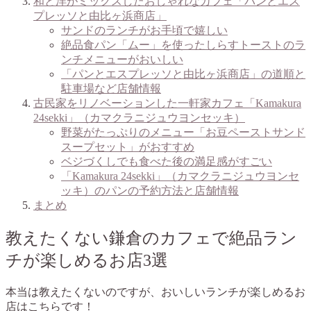
和と洋がミックスしたおしゃれなカフェ「パンとエス
プレッソと由比ヶ浜商店」
サンドのランチがお手頃で嬉しい
絶品食パン「ムー」を使ったしらすトーストのラ
ンチメニューがおいしい
「パンとエスプレッソと由比ヶ浜商店」の道順と
駐車場など店舗情報
古民家をリノベーションした一軒家カフェ「Kamakura
24sekki」（カマクラニジュウヨンセッキ）
野菜がたっぷりのメニュー「お豆ペーストサンド
スープセット」がおすすめ
ベジづくしでも食べた後の満足感がすごい
「Kamakura 24sekki」（カマクラニジュウヨンセ
ッキ）のパンの予約方法と店舗情報
まとめ
教えたくない鎌倉のカフェで絶品ラン
チが楽しめるお店3選
本当は教えたくないのですが、おいしいランチが楽しめるお
店はこちらです！