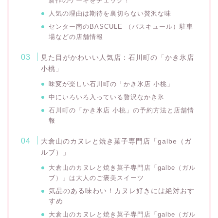
新作のケーキをチェック！
人気の理由は期待を裏切らない贅沢な味
センター南のBASCULE （バスキュール）駐車
場などの店舗情報
見た目がかわいい人気店：石川町の「かき氷店
小桃」
味変が楽しい石川町の「かき氷店 小桃」
中にいろいろ入っている贅沢なかき氷
石川町の「かき氷店 小桃」の予約方法と店舗情
報
大倉山のカヌレと焼き菓子専門店「galbe（ガ
ルブ）」
大倉山のカヌレと焼き菓子専門店「galbe（ガル
ブ）」は大人のご褒美スイーツ
気品のある味わい！カヌレ好きには絶対おす
すめ
大倉山のカヌレと焼き菓子専門店「galbe（ガル