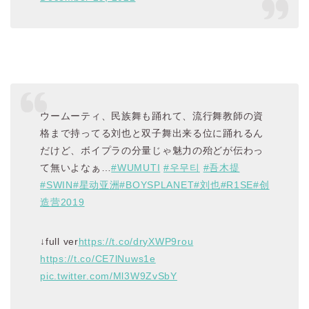
ウームーティ、民族舞も踊れて、流行舞教師の資
格まで持ってる刘也と双子舞出来る位に踊れるん
だけど、ボイプラの分量じゃ魅力の殆どが伝わっ
て無いよなぁ…
#WUMUTI
#우무티
#吾木提
#SWIN
#星动亚洲
#BOYSPLANET
#刘也
#R1SE
#创
造营2019
↓full ver
https://t.co/dryXWP9rou
https://t.co/CE7lNuws1e
pic.twitter.com/Ml3W9ZvSbY