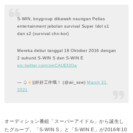
S-WIN, boygroup dibawah naungan Pelias
entertainment jebolan survival Super Idol s1
dan s2 (survival chn-kor)
Mereka debut tanggal 18 Oktober 2016 dengan
2 subunit S-WIN S dan S-WIN E
pic.twitter.com/zmCAUEf2Oa
— ♤
||好好工作哦！ (@aii_ssw)
March 31,
2021
オーディション番組「スーパーアイドル」から誕生し
たグループ、「S-WIN S」と「S-WIN E」が2016年10