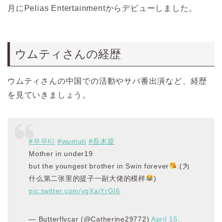
月に
Pelias Entertainmentから
デビューしました。
ウムティさんの経歴
ウムティさんの中国での活動やサバ番出演など、経歴
を見ていきましょう。
#우무티
#wumuti
#吾木提
Mother in under19
but the youngest brother in Swin forever
.(为
什么第二张里的提子一副大佬的模样
)
pic.twitter.com/ygXaiYrGI6
— Butterflycar (@Catherine29772)
April 15,