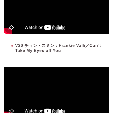
V30 チョン・スミン：Frankie Valli／Can’t
Take My Eyes off You