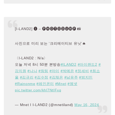
[I-LAND2] 🅘 – 🅟🅗🅞🅣🅞🅓🅤🅜🅟 📸
사진으로 미리 보는 ‘크리에이티브 유닛’🔥
〈I-LAND2 : N/a〉
오늘 저녁 8시 50분 본방송
#ILAND2
#아이랜드2
#
강지원
#나나
#링링
#마이
#박예은
#정세비
#최소
울
#김규리
#김수정
#김채은
#남유주
#방지민
#Rainonme
#레인온미
#Mnet
#엠넷
pic.twitter.com/khl7NtIFxq
— Mnet I I-LAND2 (@mnetiland)
May 16, 2024