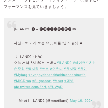
フォーマンスを見ていきましょう。
[I-LAND2] 🅘 – 🅟🅗🅞🅣🅞🅓🅤🅜🅟 📸
사진으로 미리 보는 유닛 배틀 ‘댄스 유닛’🔥
〈I-LAND2 : N/a〉
오늘 저녁 8시 50분 본방송
#ILAND2
#아이랜드2
#
손주원
#엄지원
#코코
#오유나
#유사랑
#유이
#Mybag
#evepsycheandthebluebeardswife
#MICDrop
#Sugarcoat
#Mnet
#엠넷
pic.twitter.com/ZsrUpEUWpD
— Mnet I I-LAND2 (@mnetiland)
May 16, 2024