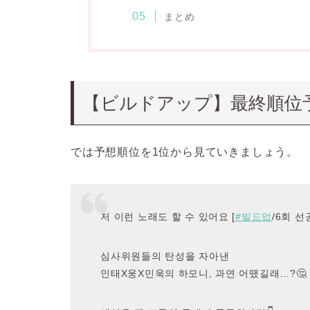
まとめ
【ビルドアップ】最終順位予
では予想順位を1位から見ていきましょう。
저 이런 노래도 할 수 있어요 [
#빌드업
/6회 선
심사위원들의 탄성을 자아낸
인태X웅X민욱의 하모니, 과연 어땠길래…?🤔