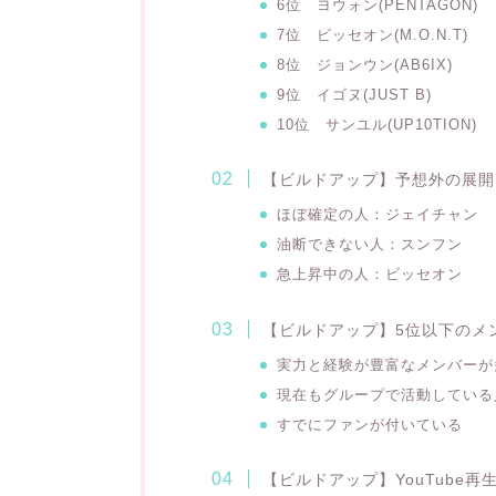
6位
ヨウォン(PENTAGON)
7位
ビッセオン(M.O.N.T)
8位
ジョンウン(AB6IX)
9位
イゴヌ(JUST B)
10位
サンユル(UP10TION)
【ビルドアップ】予想外の展開
ほぼ確定の人：ジェイチャン
油断できない人：スンフン
急上昇中の人：
ビッセオン
【ビルドアップ】5位以下のメ
実力と経験が豊富なメンバーが
現在もグループで活動している
すでにファンが付いている
【ビルドアップ】YouTube