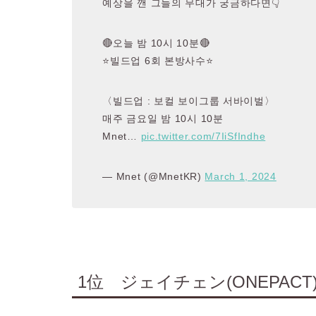
예상을 깬 그들의 무대가 궁금하다면👇
🔴오늘 밤 10시 10분🔴
⭐빌드업 6회 본방사수⭐
〈빌드업 : 보컬 보이그룹 서바이벌〉
매주 금요일 밤 10시 10분
Mnet…
pic.twitter.com/7IiSfIndhe
— Mnet (@MnetKR)
March 1, 2024
1位 ジェイチェン
(ONEPACT