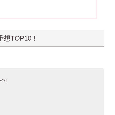
想TOP10！
공개]