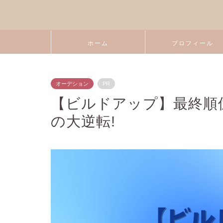
ホーム
プロフィール
オーデション
PR
【ビルドアップ】最終順位
の大逆転!