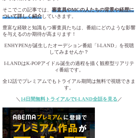
そこでこの記事では、
審査員やMCの人たちの背景や経歴に
ついて詳しく紹介
していきます。
豊富な経験と知識もつ審査員たちは、番組にどのような影響
を与えるのか期待が高まります！
ENHYPENが誕生したオーデション番組「I-LAND」を視聴
してみませんか？
I-LANDはK-POPアイドル誕生の過程を描く観察型リアリテ
ィ番組です。
全12話でプレミアムでもトライアル期間は無料で視聴できま
す。
＼
14日間無料トライアルでI-LAND全話を見る
／