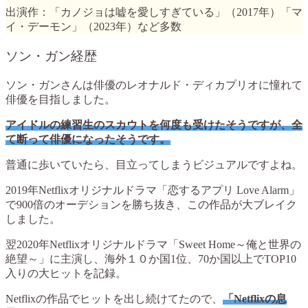
出演作：
「カノジョは嘘を愛しすぎている」（2017年）「マ
イ・デーモン」（2023年）など多数
ソン・ガン経歴
ソン・ガンさんは俳優のレオナルド・ディカプリオに憧れて
俳優を目指しました。
アイドルの練習生のスカウトを何度も受けたそうですが、全
て断って俳優になったそうです。
普通に歩いていたら、目立ってしまうビジュアルですよね。
2019年Netflixオリジナルドラマ「恋するアプリ Love Alarm」
で900倍のオーデションを勝ち抜き、この作品が大ブレイク
しました。
翌2020年Netflixオリジナルドラマ「Sweet Home～俺と世界の
絶望～」に主演し、海外１０か国1位、70か国以上でTOP10
入りの大ヒットを記録。
Netflixの作品でヒットを出し続けてたので、
「Netflixの息