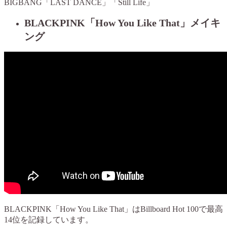
BIGBANG「LAST DANCE」「Still Life」
BLACKPINK「How You Like That」メイキ
ング
BLACKPINK「How You Like That」はBillboard Hot 100で最高
14位を記録しています。