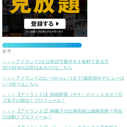
今すぐI-LANDを14日間無料体験する！
＞＞＞アイランド2を日本語字幕付きを無料で見る方
法!ABEMA以外はあるの?はこちら
＞＞＞アイランド2はいつからいつまで?最終回やデビューは
いつ頃？はこちら
＞＞＞【アイランド2】田端那菜（ナナ）のインスタは？日
プ女子の順位とプロフィール！
＞＞＞【アイランド2】林楓子の出身高校は城南高校？現在
の活動とプロフィール！