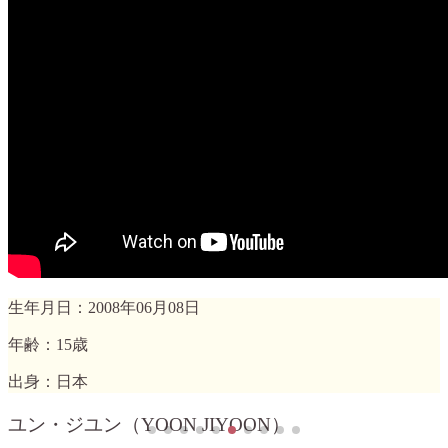
生年月日：2008年06月08日
年齢：15歳
出身：日本
ユン・ジユン（YOON JIYOON）