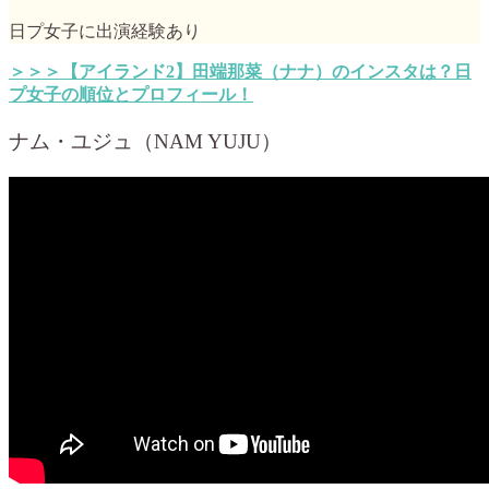
日プ女子に出演経験あり
＞＞＞【アイランド2】田端那菜（ナナ）のインスタは？日
プ女子の順位とプロフィール！
ナム・ユジュ（NAM YUJU）