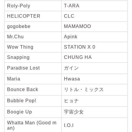
Roly-Poly
T-ARA
HELICOPTER
CLC
gogobebe
MAMAMOO
Mr.Chu
Apink
Wow Thing
STATION X 0
Snapping
CHUNG HA
Paradise Lost
ガイン
Maria
Hwasa
Bounce Back
リトル・ミックス
Bubble Pop!
ヒョナ
Boogie Up
宇宙少女
Whatta Man (Good m
I.O.I
an)