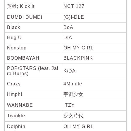
英雄; Kick It
NCT 127
DUMDi DUMDi
(G)I-DLE
Black
BoA
Hug U
DIA
Nonstop
OH MY GIRL
BOOMBAYAH
BLACKPINK
POP/STARS (feat. Jai
K/DA
ra Burns)
Crazy
4Minute
Hmph!
宇宙少女
WANNABE
ITZY
Twinkle
少女時代
Dolphin
OH MY GIRL