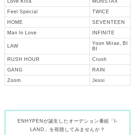
Love Killa
MONSTAX
Feel Special
TWICE
HOME
SEVENTEEN
Man In Love
INFINITE
Yoon Mirae, BI
LAW
BI
RUSH HOUR
Crush
GANG
RAIN
Zoom
Jessi
ENHYPENが誕生したオーデション番組「I-
LAND」を視聴してみませんか？