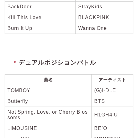
BackDoor
StrayKids
Kill This Love
BLACKPINK
Burn It Up
Wanna One
デュアルポジションバトル
曲名
アーティスト
TOMBOY
(G)I-DLE
Butterfly
BTS
Not Spring, Love, or Cherry Blos
H1GH4IU
soms
LIMOUSINE
BE’O