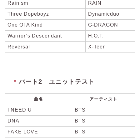
Rainism
RAIN
Three Dopeboyz
Dynamicduo
One Of A Kind
G-DRAGON
Warrior’s Descendant
H.O.T.
Reversal
X-Teen
パート2 ユニットテスト
曲名
アーティスト
I NEED U
BTS
DNA
BTS
FAKE LOVE
BTS