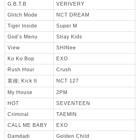
G.B.T.B
VERIVERY
Glitch Mode
NCT DREAM
Tiger Inside
Super M
God’s Menu
Stray Kids
View
SHINee
Ko Ko Bop
EXO
Rush Hour
Crush
英雄; Kick It
NCT 127
My House
2PM
HOT
SEVENTEEN
Criminal
TAEMIN
CALL ME BABY
EXO
Damdadi
Golden Child