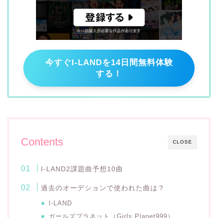
今すぐI-LANDを14日間無料体験
する！
Contents
CLOSE
I-LAND2課題曲予想10曲
過去のオーデションで使われた曲は？
I-LAND
ガールズプラネット（Girls Planet999）