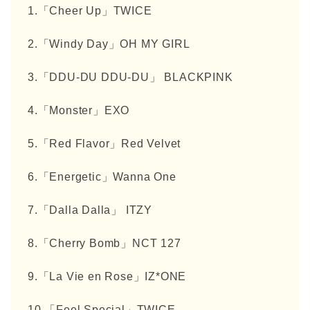
1.「Cheer Up」TWICE
2.「
Windy Day」
OH MY GIRL
3.「DDU-DU DDU-DU」 BLACKPINK
4.「Monster」EXO
5.「Red Flavor」Red Velvet
6.「Energetic」Wanna One
7.「Dalla Dalla」 ITZY
8.「Cherry Bomb」NCT 127
9.「
La Vie en Rose」IZ*ONE
10.「Feel Special」TWICE