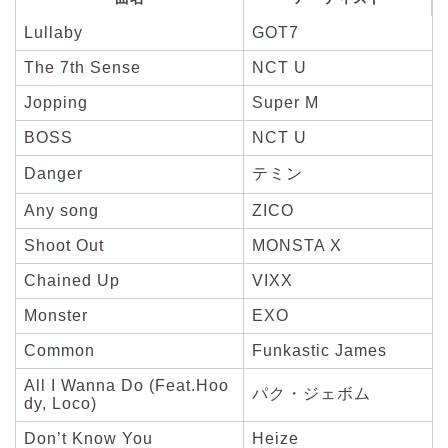
Lullaby
GOT7
The 7th Sense
NCT U
Jopping
Super M
BOSS
NCT U
Danger
テミン
Any song
ZICO
Shoot Out
MONSTA X
Chained Up
VIXX
Monster
EXO
Common
Funkastic James
All I Wanna Do (Feat.Hoo
パク・ジェボム
dy, Loco)
Don’t Know You
Heize