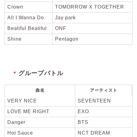
Crown
TOMORROW X TOGETHER
All I Wanna Do
Jay park
Beatiful Beatiful
ONF
Shine
Pentagon
グループバトル
曲名
アーティスト
VERY NICE
SEVENTEEN
LOVE ME RIGHT
EXO
Danger
BTS
Hot Sauce
NCT DREAM