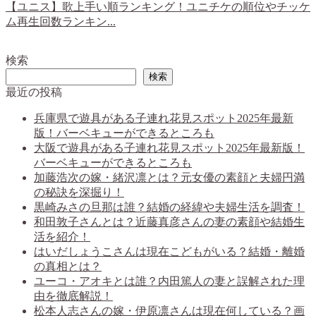
【ユニス】歌上手い順ランキング！ユニチケの順位やチッケ
ム再生回数ランキン...
検索
検索
最近の投稿
兵庫県で遊具がある子連れ花見スポット2025年最新
版！バーベキューができるところも
大阪で遊具がある子連れ花見スポット2025年最新版！
バーベキューができるところも
加藤浩次の嫁・緒沢凛とは？元女優の素顔と夫婦円満
の秘訣を深掘り！
黒崎みさの旦那は誰？結婚の経緯や夫婦生活を調査！
和田敦子さんとは？近藤真彦さんの妻の素顔や結婚生
活を紹介！
はいだしょうこさんは現在こどもがいる？結婚・離婚
の真相とは？
ユーコ・アオキとは誰？内田篤人の妻と誤解された理
由を徹底解説！
松本人志さんの嫁・伊原凛さんは現在何している？画