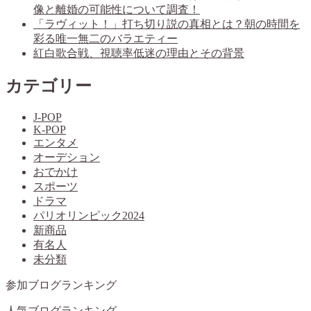
像と離婚の可能性について調査！
「ラヴィット！」打ち切り説の真相とは？朝の時間を
彩る唯一無二のバラエティー
紅白歌合戦、視聴率低迷の理由とその背景
カテゴリー
J-POP
K-POP
エンタメ
オーデション
おでかけ
スポーツ
ドラマ
パリオリンピック2024
新商品
有名人
未分類
参加ブログランキング
人気ブログランキング