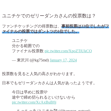
ユニチケでのゼリーダンカさんの投票数は？
ファンチケッチングの得票数は、
事前投票は22位でしたがフ
ァイナルの投票ではダントツの1位でした。
ユニチケ
分かる範囲での
ファイナル投票数
pic.twitter.com/XpoZTiUkCQ
— 東沢川 (@kg75md)
January 17, 2024
投票数を見ると人気の高さがわかります。
日本でもゼリーダンカさんは人気があったようです。
今日は早めに投票🩷
途中で締め切られるといけないから
pic.twitter.com/XcAxBuBfjj
— ちゃちゃ丸/ユニチケ🥰 (@harugon_notsuri)