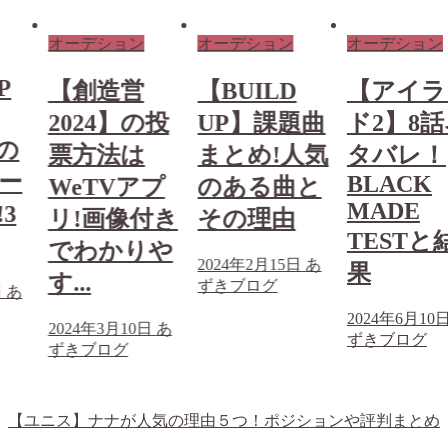
オーデション
オーデション
オーデション
P
【創造営
【BUILD
【アイラ
2024】の投
UP】課題曲
ド2】8
)の
票方法は
まとめ!人気
タバレ！
ー
BLACK
WeTVアプ
のある曲と
MADE
3
リ!画像付き
その理由
TESTと
でわかりや
2024年2月15日
あ
果
す...
ずきブログ
日
あ
2024年6月10
2024年3月10日
あ
ずきブログ
ずきブログ
【ユニス】ナナが人気の理由５つ！ポジションや評判まとめ