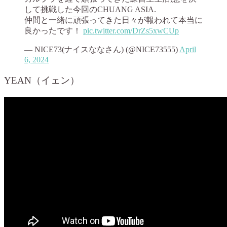
して挑戦した今回のCHUANG ASIA.
仲間と一緒に頑張ってきた日々が報われて本当に
良かったです！
pic.twitter.com/DrZs5xwCUp
— NICE73(ナイスななさん) (@NICE73555)
April
6, 2024
YEAN（イェン）