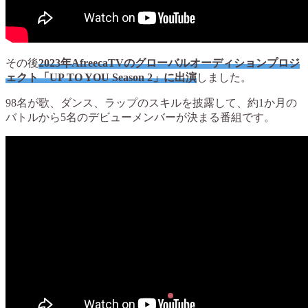
その後
2023年AfreecaTVのグローバルオーディションプロジ
ェクト「UP TO YOU Season 2」に出演
しました。
98名が歌、ダンス、ラップのスキルを披露して、約1か月の
バトルから5名のデビューメンバーが決まる番組です。