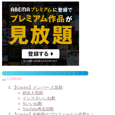
今すぐCHUANG ASIAを14日間無料体験する！
Contents
【Gen1es】メンバー 人気順
総合人気順
インスタいいね数
Xいいね数
YouTube再生回数
【Gen1es】年齢順のプロフィールと経歴も！