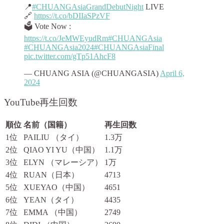
📍
#CHUANGAsiaGrandDebutNight
LIVE
🔗
https://t.co/bDIIaSPzVF
🗳️ Vote Now :
https://t.co/JeMWEyudRm
#CHUANGAsia
#CHUANGAsia2024
#CHUANGAsiaFinal
pic.twitter.com/gTp51AhcF8
— CHUANG ASIA (@CHUANGASIA)
April 6,
2024
YouTube再生回数
順位
名前（国籍）
再生回数
1位
PAILIU （タイ）
1.3万
2位
QIAO YI YU（中国）
1.1万
3位
ELYN （マレーシア）
1万
4位
RUAN（日本）
4713
5位
XUEYAO（中国）
4651
6位
YEAN（タイ）
4435
7位
EMMA （中国）
2749