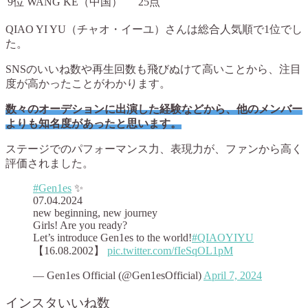
9位
WANG KE（中国）
25点
QIAO YI YU（チャオ・イーユ）さんは総合人気順で1位でし
た。
SNSのいいね数や再生回数も飛びぬけて高いことから、注目
度が高かったことがわかります。
数々のオーデションに出演した経験などから、他のメンバー
よりも知名度があったと思います。
ステージでのパフォーマンス力、表現力が、ファンから高く
評価されました。
#Gen1es
✨
07.04.2024
new beginning, new journey
Girls! Are you ready?
Let’s introduce Gen1es to the world!
#QIAOYIYU
【16.08.2002】
pic.twitter.com/fIeSqOL1pM
— Gen1es Official (@Gen1esOfficial)
April 7, 2024
インスタいいね数