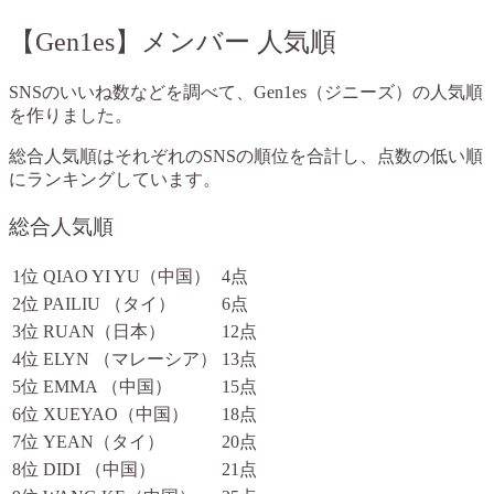
【Gen1es】メンバー 人気順
SNSのいいね数などを調べて、Gen1es（ジニーズ）の人気順
を作りました。
総合人気順はそれぞれのSNSの
順位を合計し、点数の低い順
にランキングしています。
総合人気順
1位
QIAO YI YU（中国）
4点
2位
PAILIU （タイ）
6点
3位
RUAN（日本）
12点
4位
ELYN （マレーシア）
13点
5位
EMMA （中国）
15点
6位
XUEYAO（中国）
18点
7位
YEAN（タイ）
20点
8位
DIDI （中国）
21点