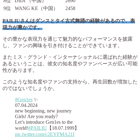
8位
DIDI （中国）
2690
9位
WANG KE（中国）
2458
PAILIUさんはダンスとタイ古式舞踊の経験があるので、表
現力が豊かです。
その豊かな表現力を通じて魅力的なパフォーマンスを披露
し、ファンの興味を引き付けることができています。
またミス・グランド・インターナショナルに選ばれた経験が
あるということは、彼女の知名度やファンベースが広い可能
性があります。
このような知名度やファンの支持から、再生回数が増加した
のではないでしょうか。
#Gen1es
✨
07.04.2024
new beginning, new journey
Girls! Are you ready?
Let’s introduce Gen1es to the
world!
#PAILIU
【18.07.1999】
pic.twitter.com/c2EYFMA21I