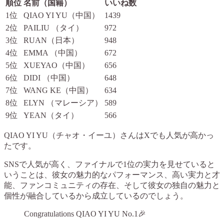
順位
名前（国籍）
いいね数
1位
QIAO YI YU（中国）
1439
2位
PAILIU （タイ）
972
3位
RUAN（日本）
948
4位
EMMA （中国）
672
5位
XUEYAO（中国）
656
6位
DIDI （中国）
648
7位
WANG KE（中国）
634
8位
ELYN （マレーシア）
589
9位
YEAN（タイ）
566
QIAO YI YU（チャオ・イーユ）さんはXでも人気が高かっ
たです。
SNSで人気が高く、ファイナルで1位の実力を見せていると
いうことは、彼女の魅力的なパフォーマンス、高い実力と才
能、ファンコミュニティの存在、そして彼女の独自の魅力と
個性が融合しているから成立しているのでしょう。
Congratulations QIAO YI YU No.1🎉