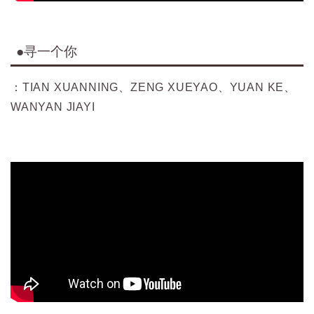
●
寻一个你
：TIAN XUANNING、ZENG XUEYAO、YUAN KE、
WANYAN JIAYI