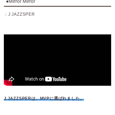
●Mirror Mirror
：J JAZZSPER
J JAZZSPERは、MVPに選ばれました。