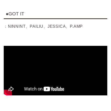
●GOT IT
：NINNINT、PAILIU、JESSICA、P.AMP