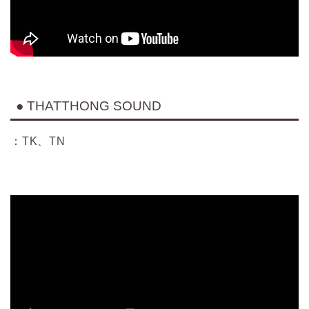
● THATTHONG SOUND
：TK、TN