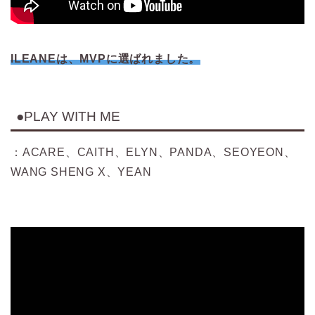
ILEANEは、MVPに選ばれました。
●PLAY WITH ME
：ACARE、CAITH、ELYN、PANDA、SEOYEON、
WANG SHENG X、YEAN