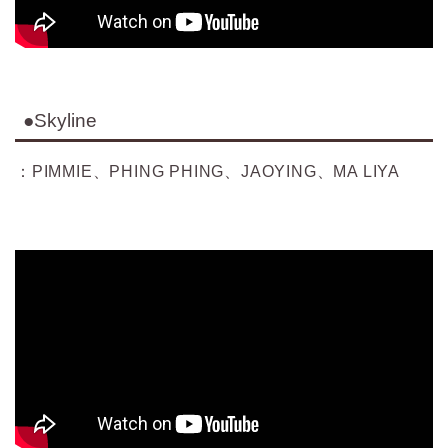
●Skyline
：PIMMIE、PHING PHING、JAOYING、MA LIYA