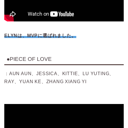
ELYNは、MVPに選ばれました。
●PIECE OF LOVE
：AUN AUN、JESSICA、KITTIE、LU YUTING、
RAY、YUAN KE、ZHANG XIANG YI