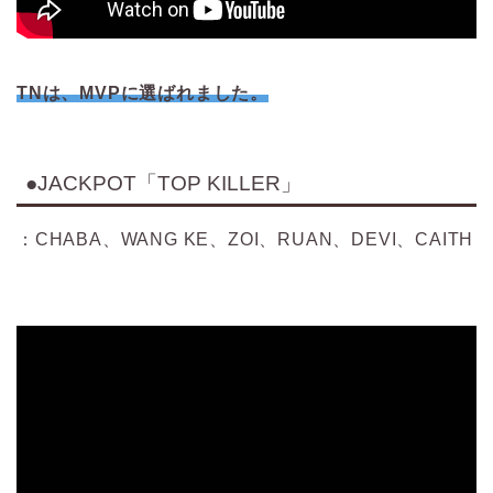
TNは、MVPに選ばれました。
●JACKPOT
「TOP KILLER」
：CHABA、WANG KE、ZOI、RUAN、DEVI、CAITH