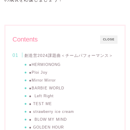
Contents
CLOSE
創造営2024課題曲＜チームパフォーマンス＞
●HERMIONONG
●Ploi Joy
●Mirror Mirror
●BARBIE WORLD
● Left Right
● TEST ME
● strawberry ice cream
● BLOW MY MIND
● GOLDEN HOUR