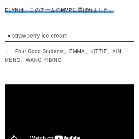
ELYNは、このチームのMVPに選ばれました。
● strawberry ice cream
：「Four Good Students」EMMA、KITTIE、XIN
MENG、WANG YIBING