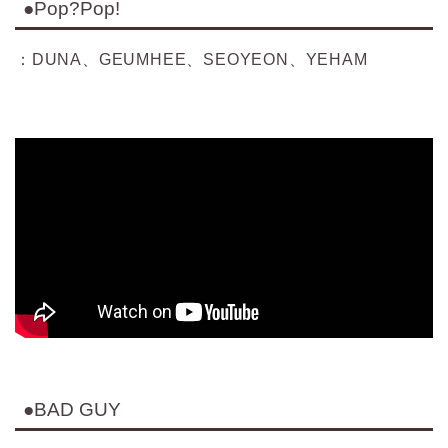
●Pop?Pop!
：DUNA、GEUMHEE、SEOYEON、YEHAM
●BAD GUY