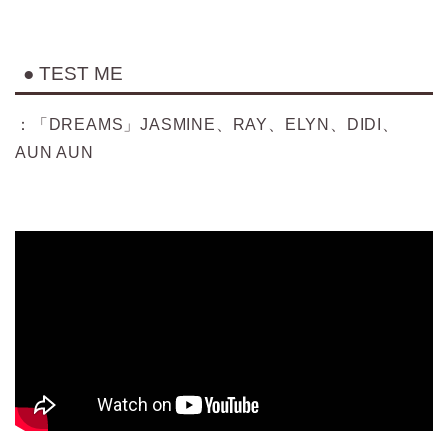
● TEST ME
：「DREAMS」JASMINE、RAY、ELYN、DIDI、
AUN AUN