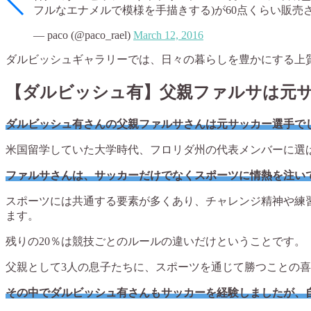
フルなエナメルで模様を手描きする)が60点くらい販売
— paco (@paco_rael)
March 12, 2016
ダルビッシュギャラリーでは、日々の暮らしを豊かにする上
【ダルビッシュ有】父親ファルサは元
ダルビッシュ有さんの父親ファルサさんは元サッカー選手でし
米国留学していた大学時代、フロリダ州の代表メンバーに選
ファルサさんは、サッカーだけでなくスポーツに情熱を注い
スポーツには共通する要素が多くあり、チャレンジ精神や練
ます。
残りの20％は競技ごとのルールの違いだけということです。
父親として3人の息子たちに、スポーツを通じて勝つことの
その中でダルビッシュ有さんもサッカーを経験しましたが、