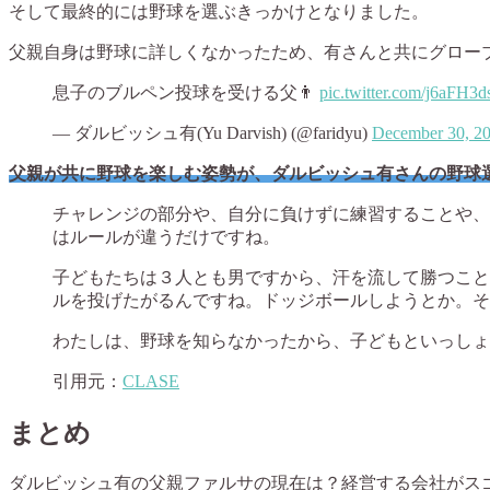
そして最終的には野球を選ぶきっかけとなりました。
父親自身は野球に詳しくなかったため、有さんと共にグロー
息子のブルペン投球を受ける父👨
pic.twitter.com/j6aFH3
— ダルビッシュ有(Yu Darvish) (@faridyu)
December 30, 2
父親が共に野球を楽しむ姿勢が、ダルビッシュ有さんの野球
チャレンジの部分や、自分に負けずに練習することや、
はルールが違うだけですね。
子どもたちは３人とも男ですから、汗を流して勝つこと
ルを投げたがるんですね。ドッジボールしようとか。そ
わたしは、野球を知らなかったから、子どもといっしょ
引用元：
CLASE
まとめ
ダルビッシュ有の父親ファルサの現在は？経営する会社がス