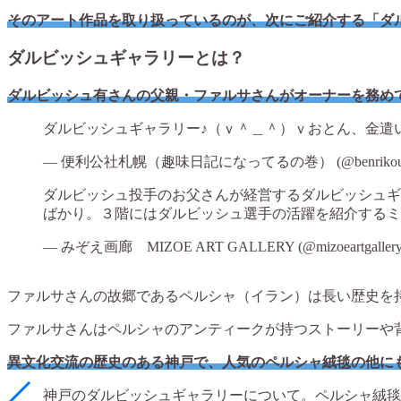
そのアート作品を取り扱っているのが、次にご紹介する「ダ
ダルビッシュギャラリーとは？
ダルビッシュ有さんの父親・ファルサさんがオーナーを務め
ダルビッシュギャラリー♪（ｖ＾＿＾）ｖおとん、金遣
— 便利公社札幌（趣味日記になってるの巻） (@benrikous
ダルビッシュ投手のお父さんが経営するダルビッシュギ
ばかり。３階にはダルビッシュ選手の活躍を紹介する
— みぞえ画廊 MIZOE ART GALLERY (@mizoeartgaller
ファルサさんの故郷であるペルシャ（イラン）は長い歴史を
ファルサさんはペルシャのアンティークが持つストーリーや
異文化交流の歴史のある神戸で、人気のペルシャ絨毯の他に
神戸のダルビッシュギャラリーについて。ペルシャ絨毯