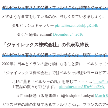
ダルビッシュ有さんの父親・ファルサさんは現在もジャイレ
どのような事業をしているのか、詳しく見ていきましょう。
ダルビッシュギャラリー
pic.twitter.com/duhjJgRTHb
— ゆうた (@Bs_aonami)
December 24, 2016
「ジャイレックス株式会社」の代表取締役
ダルビッシュ有さんの父親・ファルサさんは、現在「ジャイ
2002年に日本とイランの懸け橋になること夢に、ペルシャ
「ジャイレックス株式会社」ではペルシャ絨毯やヨーロピア
北野に薫る「ペルシャの風」を感じて・・・→
https:/
工芸品の数々が並びます。
pic.twitter.com/UDeVhef3My
— ＃Photo阪急（阪急電鉄） (@hashphotohankyu)
March 8
ガラス発祥の地の出身であるファルサさんは、フランスのア