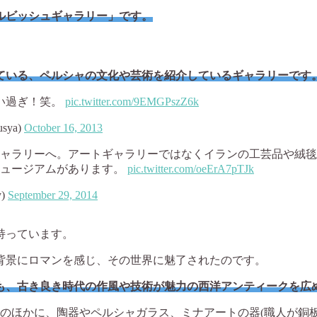
ルビッシュギャラリー」です。
ている、ペルシャの文化や芸術を紹介しているギャラリーです
い過ぎ！笑。
pic.twitter.com/9EMGPszZ6k
ya)
October 16, 2013
ャラリーへ。アートギャラリーではなくイランの工芸品や絨毯
ミュージアムがあります。
pic.twitter.com/oeErA7pTJk
y)
September 29, 2014
持っています。
背景にロマンを感じ、その世界に魅了されたのです。
も、古き良き時代の作風や技術が魅力の西洋アンティークを広
のほかに、陶器やペルシャガラス、ミナアートの器(職人が銅