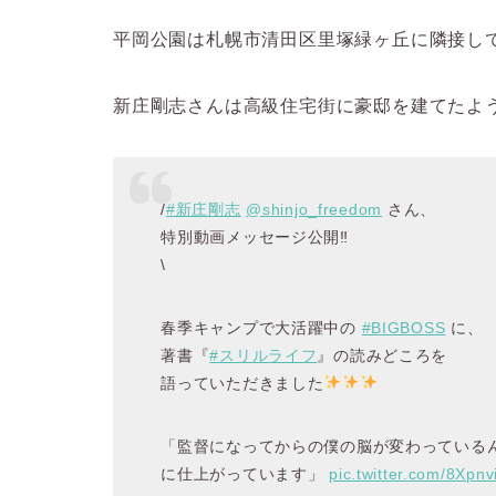
平岡公園は札幌市清田区里塚緑ヶ丘に隣接し
新庄剛志さんは高級住宅街に豪邸を建てたよ
/
#新庄剛志
@shinjo_freedom
さん、
特別動画メッセージ公開‼
\
春季キャンプで大活躍中の
#BIGBOSS
に、
著書『
#スリルライフ
』の読みどころを
語っていただきました
「監督になってからの僕の脳が変わっている
に仕上がっています」
pic.twitter.com/8Xpn