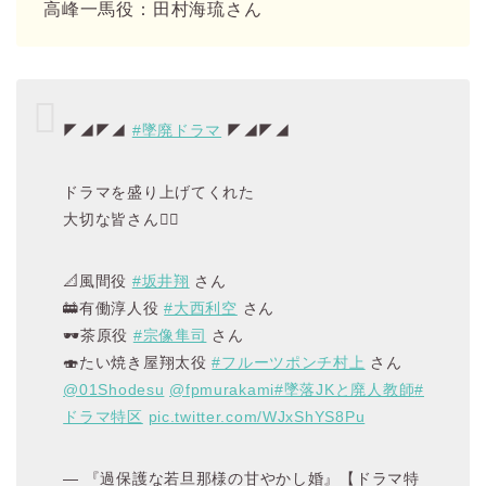
高峰一馬役：田村海琉さん
◤◢◤◢
#墜廃ドラマ
◤◢◤◢
ドラマを盛り上げてくれた
大切な皆さん❤️‍🔥
📐風間役
#坂井翔
さん
🚋有働淳人役
#大西利空
さん
🕶️茶原役
#宗像隼司
さん
🍣たい焼き屋翔太役
#フルーツポンチ村上
さん
@01Shodesu
@fpmurakami
#墜落JKと廃人教師
#
ドラマ特区
pic.twitter.com/WJxShYS8Pu
— 『過保護な若旦那様の甘やかし婚』【ドラマ特