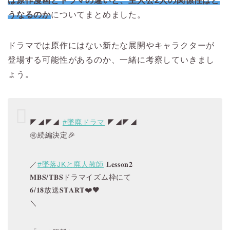
は原作漫画とドラマの違いと、主人公2人の関係性はど
うなるのか
についてまとめました。
ドラマでは原作にはない新たな展開やキャラクターが
登場する可能性があるのか、一緒に考察していきまし
ょう。
◤◢◤◢
#墜廃ドラマ
◤◢◤◢
㊗️続編決定🎉
／
#墜落JKと廃人教師
𝐋𝐞𝐬𝐬𝐨𝐧𝟐
𝐌𝐁𝐒/𝐓𝐁𝐒ドラマイズム枠にて
𝟔/𝟏𝟖放送𝐒𝐓𝐀𝐑𝐓❤️🖤
＼