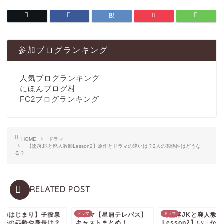
参加ブログランキング
人気ブログランキング
にほんブログ村
FC2ブログランキング
HOME
ドラマ
【墜落JKと廃人教師Lesson2】原作とドラマの違いは？2人の関係性はどうな
る？
RELATED POST
海のはじまり】子役泉
マ
ドラマ【星屑テレパス】
ドラマ
【墜落JKと廃人教師
ドラマ
星奈の年齢や身長は？
キャストまとめ！
Lesson2】いつか