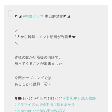
◤◢
#墜廃ドラマ
本日解禁🌸◤◢
／
2人から解禁コメント動画が到着🖤❤️’-
＼
皆様の暖かい応援のお陰で、
帰ってくることが出来ました!!
今回オープニングでは
あることに挑戦…🤫？
🐈‍⬛{ﾄｯﾃﾓｶﾞﾝﾊﾞｯﾃﾏｼﾀ!ｵﾀﾉｼﾐﾆ!
#墜落JKと廃人教師
#ドラマイズム
#橋本涼
#髙石あかり
pic.twitter.com/cNVRntW4QV