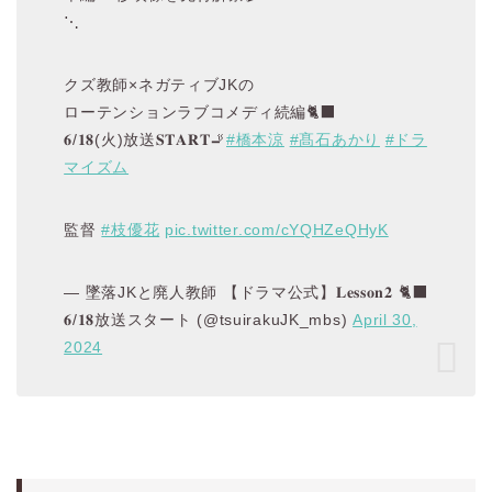
⋱
クズ教師×ネガティブJKの
ローテンションラブコメディ続編🐈‍⬛
𝟔/𝟏𝟖(火)放送𝐒𝐓𝐀𝐑𝐓🚬
#橋本涼
#髙石あかり
#ドラ
マイズム
監督
#枝優花
pic.twitter.com/cYQHZeQHyK
— 墜落JKと廃人教師 【ドラマ公式】𝐋𝐞𝐬𝐬𝐨𝐧𝟐 🐈‍⬛
𝟔/𝟏𝟖放送スタート (@tsuirakuJK_mbs)
April 30,
2024