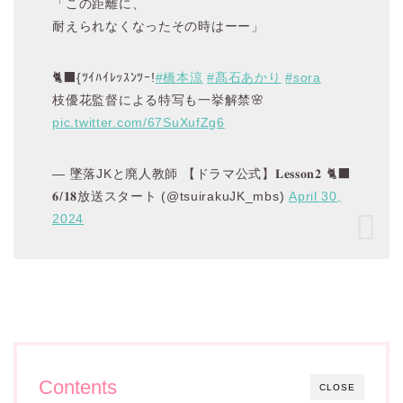
「この距離に、
耐えられなくなったその時はーー」
🐈‍⬛{ﾂｲﾊｲﾚｯｽﾝﾂｰ!
#橋本涼
#髙石あかり
#sora
枝優花監督による特写も一挙解禁🌸
pic.twitter.com/67SuXufZg6
— 墜落JKと廃人教師 【ドラマ公式】𝐋𝐞𝐬𝐬𝐨𝐧𝟐 🐈‍⬛
𝟔/𝟏𝟖放送スタート (@tsuirakuJK_mbs)
April 30,
2024
Contents
CLOSE