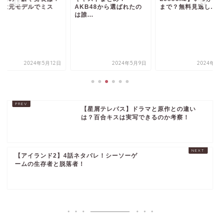
親は元モデルでミス
AKB48から選ばれたの
まで？無料見逃し...
.
は誰...
2024年5月12日
2024年5月9日
2024年5
【星屑テレパス】ドラマと原作との違い
は？百合キスは実写できるのか考察！
【アイランド2】4話ネタバレ！シーソーゲ
ームの生存者と脱落者！