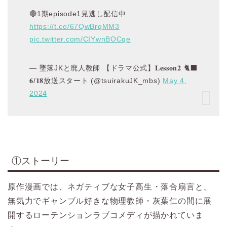
🔴1期episode1見逃し配信中
https://t.co/67QwBrqMM3
pic.twitter.com/CIYwnBOCqe
— 墜落JKと廃人教師 【ドラマ公式】𝐋𝐞𝐬𝐬𝐨𝐧𝟐 🐈‍⬛
𝟔/𝟏𝟖放送スタート (@tsuirakuJK_mbs)
May 4,
2024
①ストーリー
原作漫画では、ネガティブな女子高生・落合扇言と、
無気力でギャンブル好きな物理教師・灰葉仁の間に展
開するローテンションラブコメディが描かれていま