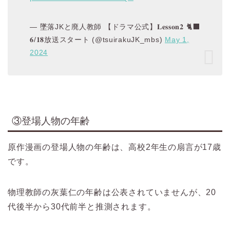
— 墜落JKと廃人教師 【ドラマ公式】𝐋𝐞𝐬𝐬𝐨𝐧𝟐 🐈‍⬛
𝟔/𝟏𝟖放送スタート (@tsuirakuJK_mbs)
May 1,
2024
③登場人物の年齢
原作漫画の登場人物の年齢は、高校2年生の扇言が17歳
です。
物理教師の灰葉仁の年齢は公表されていませんが、20
代後半から30代前半と推測されます。