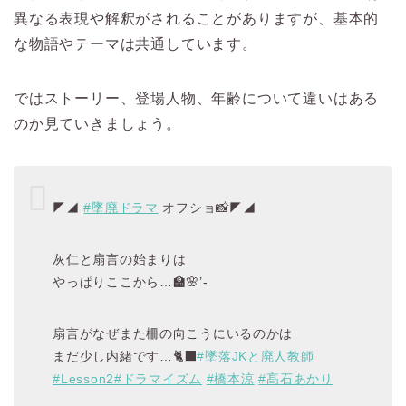
異なる表現や解釈がされることがありますが、基本的
な物語やテーマは共通しています。
ではストーリー、登場人物、年齢について違いはある
のか見ていきましょう。
◤◢
#墜廃ドラマ
オフショ📸◤◢
灰仁と扇言の始まりは
やっぱりここから…🏫🌸’-
扇言がなぜまた柵の向こうにいるのかは
まだ少し内緒です…🐈‍⬛
#墜落JKと廃人教師
#Lesson2
#ドラマイズム
#橋本涼
#髙石あかり