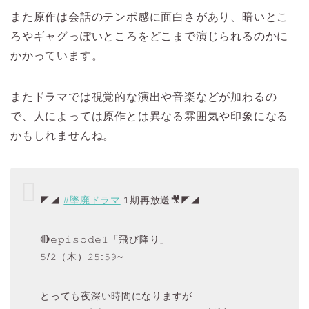
また原作は会話のテンポ感に面白さがあり、暗いとこ
ろやギャグっぽいところをどこまで演じられるのかに
かかっています。
またドラマでは視覚的な演出や音楽などが加わるの
で、人によっては原作とは異なる雰囲気や印象になる
かもしれませんね。
◤◢
#墜廃ドラマ
1期再放送🎥◤◢
🔴𝚎𝚙𝚒𝚜𝚘𝚍𝚎𝟷「飛び降り」
𝟻/𝟸（木）𝟸𝟻:𝟻𝟿~
とっても夜深い時間になりますが…