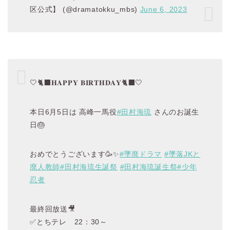
区公式】 (@dramatokku_mbs)
June 6, 2023
🤍🐈‍⬛𝐇𝐀𝐏𝐏𝐘 𝐁𝐈𝐑𝐓𝐇𝐃𝐀𝐘🐈‍⬛🤍
本日6月5日は 高峰一馬役
#田村海琉
さんのお誕生
日🎂
おめでとうございます🥳✨
#墜廃ドラマ
#墜落JKと
廃人教師
#田村海琉生誕祭
#田村海琉誕生祭
#少年
忍者
最終回放送🎥
✅とちテレ 22：30～