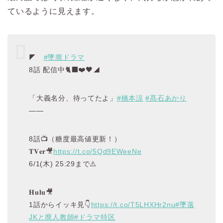
ているように見えます。
◤
#墜廃ドラマ
8話 配信中🐈‍⬛❤️🖤◢
「大義名分、待ってたよ」
#橋本涼
#髙石あかり
――
8話📺（糖度最高値更新！）
𝐓𝐕𝐞𝐫🎥
https://t.co/5Qd9EWeeNe
6/1(木) 25:29まで⚠️
𝐇𝐮𝐥𝐮🎥
1話からイッキ見👇
https://t.co/T5LHXHr2nu
#墜落
JKと廃人教師
#ドラマ特区