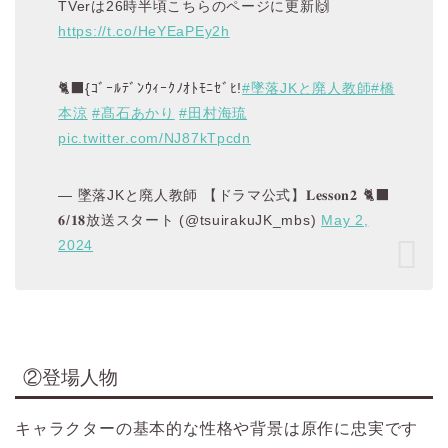
TVerは26時半頃こちらのページに更新🙌
https://t.co/HeYEaPEy2h
🐈‍⬛{ｺﾞｰﾙﾃﾞﾝｳｨｰｸﾉｵﾄﾓﾆｾﾞﾋ!
#墜落JKと廃人教師
#橋
本涼
#髙石あかり
#田村海琉
pic.twitter.com/NJ87kTpcdn
— 墜落JKと廃人教師 【ドラマ公式】𝐋𝐞𝐬𝐬𝐨𝐧𝟐 🐈‍⬛
𝟔/𝟏𝟖放送スタート (@tsuirakuJK_mbs)
May 2,
2024
②登場人物
キャラクターの基本的な性格や背景は原作に忠実です