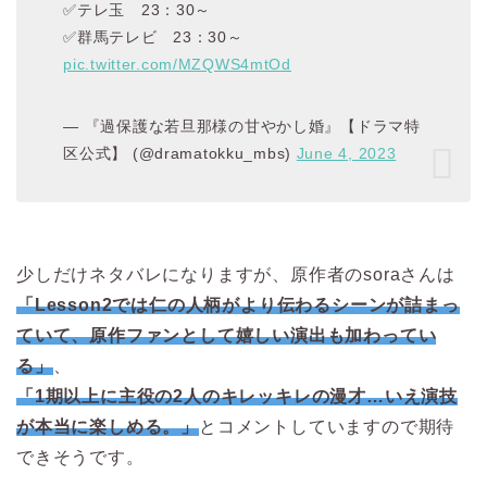
✅テレ玉 23：30～
✅群馬テレビ 23：30～
pic.twitter.com/MZQWS4mtOd
— 『過保護な若旦那様の甘やかし婚』【ドラマ特
区公式】 (@dramatokku_mbs)
June 4, 2023
少しだけネタバレになりますが、原作者のsoraさんは
「Lesson2では仁の人柄がより伝わるシーンが詰まっ
ていて、原作ファンとして嬉しい演出も加わってい
る」
、
「1期以上に主役の2人のキレッキレの漫才…いえ演技
が本当に楽しめる。」
とコメントしていますので期待
できそうです。