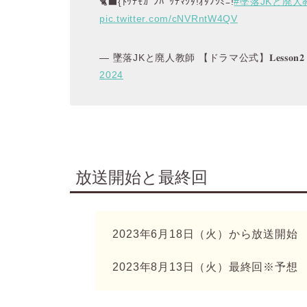
🐈‍⬛{ﾄｯﾃﾓｶﾞﾝﾊﾞｯﾃﾏｼﾀ!ｵﾀﾉｼﾐﾆ!
#墜落JKと廃人
pic.twitter.com/cNVRntW4QV
— 墜落JKと廃人教師 【ドラマ公式】𝐋𝐞𝐬𝐬𝐨𝐧𝟐 
2024
放送開始と最終回
2023年6月18日（火）から放送開始
2023年8月13日（火）最終回※予想