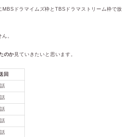
夜にMBSドラマイムズ枠とTBSドラマストリーム枠で放
せん。
たのか
見ていきたいと思います。
送回
1話
2話
3話
4話
5話