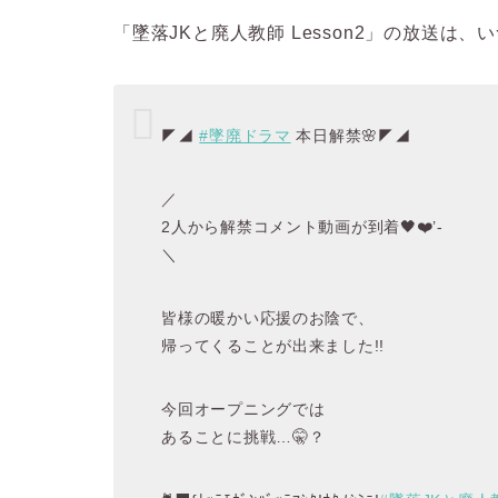
「墜落JKと廃人教師 Lesson2」の放送
は、い
◤◢
#墜廃ドラマ
本日解禁🌸◤◢
／
2人から解禁コメント動画が到着🖤❤️’-
＼
皆様の暖かい応援のお陰で、
帰ってくることが出来ました!!
今回オープニングでは
あることに挑戦…🤫？