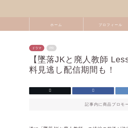
ホーム
プロフィール
ドラマ
PR
【墜落JKと廃人教師 Le
料見逃し配信期間も！
記事内に商品プロモ