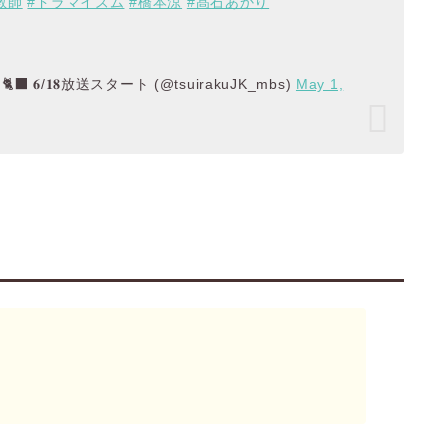
教師
#ドラマイズム
#橋本涼
#髙石あかり
‍⬛ 𝟔/𝟏𝟖放送スタート (@tsuirakuJK_mbs)
May 1,