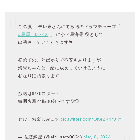
この度、 テレ東さんにて放送のドラマチューズ「
#星屑テレパス
」 に小ノ星海果 役として
出演させていただきます🌟
初めてのことばかりで不安もありますが
海果ちゃんと一緒に成長していけるように
私なりに頑張ります！
放送は6/25スタート
毎週火曜24時30分〜です🚀🤍
ぜひ、お楽しみに✨
pic.twitter.com/OKe2XYr9Rf
— 佐藤綺星 (@airi_sato0624)
May 8, 2024