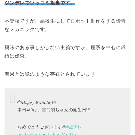
ツンデレでツッコミ担当です。
不登校ですが、高校生にしてロボット制作をする優秀
なメカニックです。
興味のある事しかしない主義ですが、理系を中心に成
績は優秀。
海果とは鏡のような存在とされています。
🎂𝐻𝑎𝑝𝑝𝑦 𝐵𝑖𝑟𝑡ℎ𝑑𝑎𝑦🎂
本日4/9は、雷門瞬ちゃんの誕生日!!!
おめでとうございます🎉
#星テレ
pic.twitter.com/J8mc2Ap3Jq