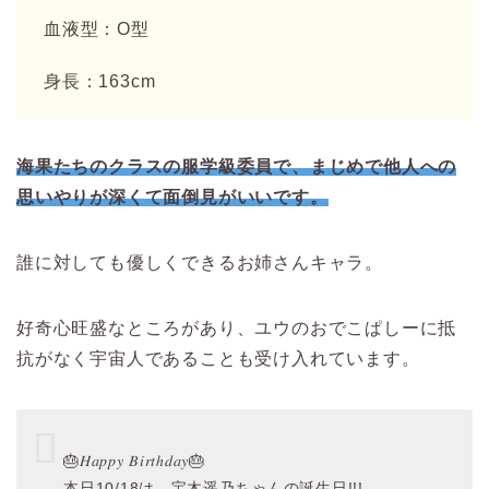
血液型：O型
身長：163cm
海果たちのクラスの服学級委員で、まじめで他人への
思いやりが深くて面倒見がいいです。
誰に対しても優しくできるお姉さんキャラ。
好奇心旺盛なところがあり、ユウのおでこぱしーに抵
抗がなく宇宙人であることも受け入れています。
🎂𝐻𝑎𝑝𝑝𝑦 𝐵𝑖𝑟𝑡ℎ𝑑𝑎𝑦🎂
本日10/18は、宝木遥乃ちゃんの誕生日!!!