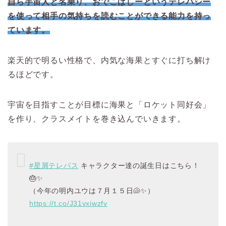
自ら宇宙人と名乗り、おでこぱしーというテレパシー
を使って相手の気持ちを読むことができる能力を持っ
ています。
楽天的で明るい性格で、内気な海果とすぐに打ち解け
るほどです。
宇宙を目指すことが目標に海果と「ロケット同好会」
を作り、クラスメイトを巻き込んでいきます。
#星屑テレパス
キャラクター達の誕生日はこちら！
🎂✨
（今年の明内ユウは７月１５日🐚✨）
https://t.co/J31vxiwzfv