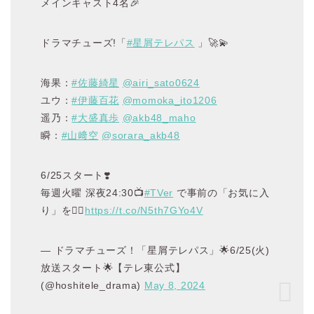
メインキャスト4名🎉
ドラマチューズ!「
#星屑テレパス
」🚀💫
海果：
#佐藤綺星
@airi_sato0624
ユウ：
#伊藤百花
@momoka_ito1206
遥乃：
#大盛真歩
@akb48_maho
瞬：
#山﨑空
@sorara_akb48
6/25スタート❣️
毎週火曜 深夜24:30📺
#TVer
で事前の「お気に入
り」を💁‍♀️
https://t.co/N5th7GYo4V
— ドラマチューズ！「星屑テレパス」🌟6/25(火)
放送スタート🌟【テレ東公式】
(@hoshitele_drama)
May 8, 2024