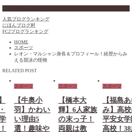
参加ブログランキング
人気ブログランキング
にほんブログ村
FC2ブログランキング
HOME
スポーツ
レオン・マルシャン身長＆プロフィール！経歴からみ
える競泳の怪物
RELATED POST
スポーツ
スポーツ
スポーツ
】
【牛奥小
【橋本大
【福島あ
・
羽】かわい
輝】6人家族
み】高校
学
い理由5
の末っ子！
平安女学
！
選！趣味や
両親は教
高校！38