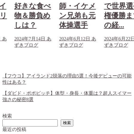
イ
好きな食べ
師・イケメ
で世界選
リ
物＆勝負め
ン兄弟も元
権優勝ま
しは？
体操選手
の経...
日
あ
2024年7月14日
あ
2024年6月12日
あ
2024年6月22
ずきブログ
ずきブログ
ずきブログ
【フウコ】アイランド2脱落の理由5選！今後デビューの可能
性はある？
【ダビド・ポポビッチ】体型・身長・体重は？超人スイマー
強さの秘密8選
検索
検索
最近の投稿