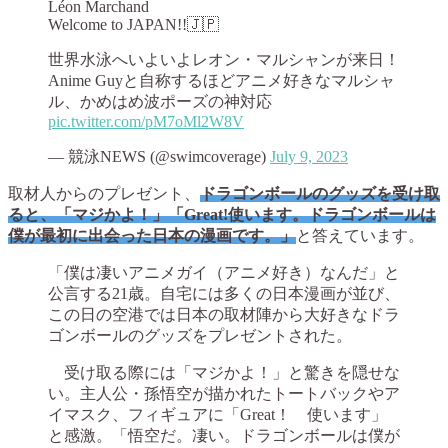
Léon Marchand
Welcome to JAPAN!!🇯🇵
世界水泳へいよいよレオン・マルシャンが来日！
Anime Guyと自称するほどアニメ好きなマルシャ
ル、かめはめ波ポーズの神対応
pic.twitter.com/pM7oMl2W8V
— 競泳NEWS (@swimcoverage)
July 9, 2023
取材人からのプレゼント、
ドラゴンボールのグッズを受け取
ると、「マジかよ！」「Great!使います。ドラゴンボールは
僕が最初に出会った日本の漫画です。」
と答えています。
「僕は凄いアニメガイ（アニメ好き）なんだ」と
公言する21歳。自宅には多くの日本漫画が並び、
この日の空港では日本の取材陣から大好きなドラ
ゴンボールのグッズをプレゼントされた。
受け取る際には「マジかよ！」と驚きを隠せな
い。主人公・孫悟空が描かれたトートバックやア
イマスク、フィギュアに「Great！ 使います」
と感激。「悟空だ。凄い。ドラゴンボールは僕が