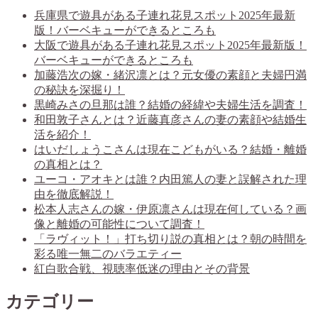
兵庫県で遊具がある子連れ花見スポット2025年最新
版！バーベキューができるところも
大阪で遊具がある子連れ花見スポット2025年最新版！
バーベキューができるところも
加藤浩次の嫁・緒沢凛とは？元女優の素顔と夫婦円満
の秘訣を深掘り！
黒崎みさの旦那は誰？結婚の経緯や夫婦生活を調査！
和田敦子さんとは？近藤真彦さんの妻の素顔や結婚生
活を紹介！
はいだしょうこさんは現在こどもがいる？結婚・離婚
の真相とは？
ユーコ・アオキとは誰？内田篤人の妻と誤解された理
由を徹底解説！
松本人志さんの嫁・伊原凛さんは現在何している？画
像と離婚の可能性について調査！
「ラヴィット！」打ち切り説の真相とは？朝の時間を
彩る唯一無二のバラエティー
紅白歌合戦、視聴率低迷の理由とその背景
カテゴリー