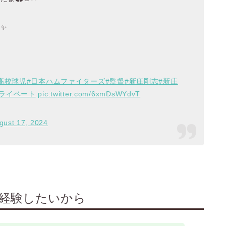
✨
高校球児
#日本ハムファイターズ
#監督
#新庄剛志
#新庄
プライベート
pic.twitter.com/6xmDsWYdvT
gust 17, 2024
を経験したいから