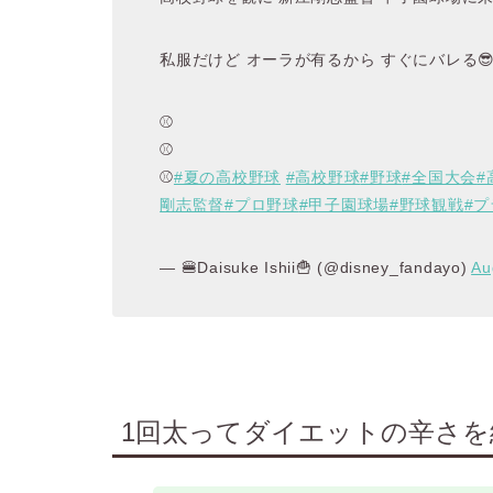
私服だけど オーラが有るから すぐにバレる
⚾️
⚾️
⚾️
#夏の高校野球
#高校野球
#野球
#全国大会
#
剛志監督
#プロ野球
#甲子園球場
#野球観戦
#
— 🍔Daisuke Ishii🍟 (@disney_fandayo)
Au
1回太ってダイエットの辛さ